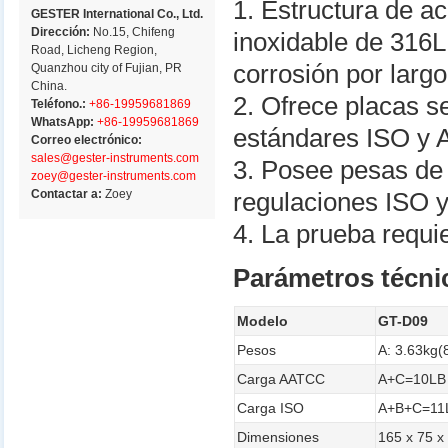
1. Estructura de a
GESTER International Co., Ltd.
Dirección:
No.15, Chifeng
inoxidable de 316L
Road, Licheng Region,
corrosión por larg
Quanzhou city of Fujian, PR
China.
2. Ofrece placas s
Teléfono.:
+86-19959681869
WhatsApp:
+86-19959681869
estándares ISO y
Correo electrónico:
sales@gester-instruments.com
3. Posee pesas de
zoey@gester-instruments.com
Contactar a:
Zoey
regulaciones ISO 
4. La prueba requi
Parámetros técni
Modelo
GT-D09
Pesos
A: 3.63kg(
Carga AATCC
A+C=10LB
Carga ISO
A+B+C=11
Dimensiones
165 x 75 x