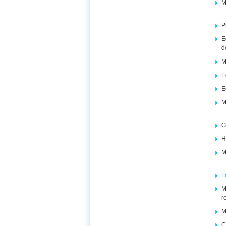
M
P
E
d
M
E
E
M
G
H
M
L
M
r
M
C