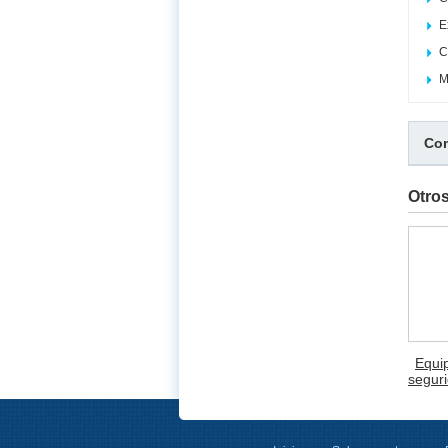
E
C
M
Com
Otro
Equi
segur