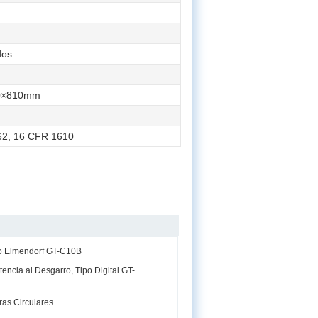
dos
0×810mm
2, 16 CFR 1610
po Elmendorf GT-C10B
encia al Desgarro, Tipo Digital GT-
ras Circulares