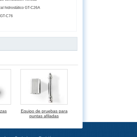
al hidrostático GT-C26A
 GT-C76
ezas
Equipo de pruebas para
puntas afiladas