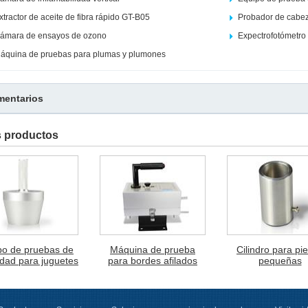
xtractor de aceite de fibra rápido GT-B05
Probador de cabez
ámara de ensayos de ozono
Expectrofotómetro
áquina de pruebas para plumas y plumones
entarios
s productos
po de pruebas de
Máquina de prueba
Cilindro para pi
idad para juguetes
para bordes afilados
pequeñas