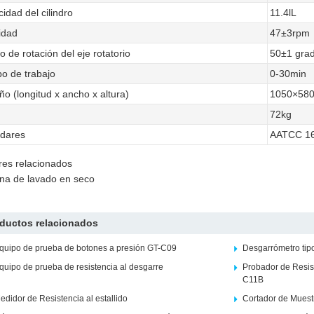
idad del cilindro
11.4lL
idad
47±3rpm
o de rotación del eje rotatorio
50±1 gra
o de trabajo
0-30min
o (longitud x ancho x altura)
1050×58
72kg
dares
AATCC 16
es relacionados
na de lavado en seco
ductos relacionados
quipo de prueba de botones a presión GT-C09
Desgarrómetro ti
quipo de prueba de resistencia al desgarre
Probador de Resist
C11B
edidor de Resistencia al estallido
Cortador de Muest