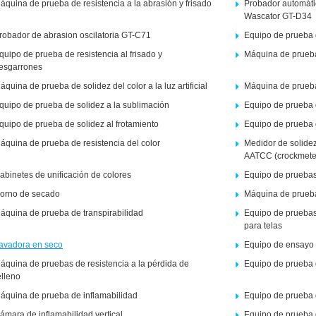
áquina de prueba de resistencia a la abrasión y frisado
Probador automáti
Wascator GT-D34
robador de abrasion oscilatoria GT-C71
Equipo de prueba d
quipo de prueba de resistencia al frisado y
Máquina de prueba 
esgarrones
áquina de prueba de solidez del color a la luz artificial
Máquina de prueba d
quipo de prueba de solidez a la sublimación
Equipo de prueba d
quipo de prueba de solidez al frotamiento
Equipo de prueba de
áquina de prueba de resistencia del color
Medidor de solidez 
AATCC (crockmete
abinetes de unificación de colores
Equipo de pruebas
orno de secado
Máquina de prueba
áquina de prueba de transpirabilidad
Equipo de pruebas
para telas
avadora en seco
Equipo de ensayo 
áquina de pruebas de resistencia a la pérdida de
Equipo de prueba 
elleno
áquina de prueba de inflamabilidad
Equipo de prueba d
ámara de inflamabilidad vertical
Equipo de prueba 