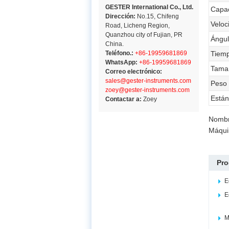
GESTER International Co., Ltd.
Capac
Dirección:
No.15, Chifeng
Veloc
Road, Licheng Region,
Quanzhou city of Fujian, PR
Ángul
China.
Teléfono.:
+86-19959681869
Tiemp
WhatsApp:
+86-19959681869
Tamañ
Correo electrónico:
sales@gester-instruments.com
Peso
zoey@gester-instruments.com
Están
Contactar a:
Zoey
Nombr
Máqui
Pro
E
E
M