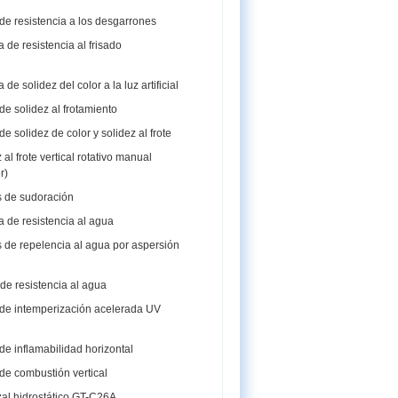
e resistencia a los desgarrones
de resistencia al frisado
e solidez del color a la luz artificial
e solidez al frotamiento
 solidez de color y solidez al frote
al frote vertical rotativo manual
r)
 de sudoración
 de resistencia al agua
 de repelencia al agua por aspersión
de resistencia al agua
de intemperización acelerada UV
e inflamabilidad horizontal
de combustión vertical
al hidrostático GT-C26A