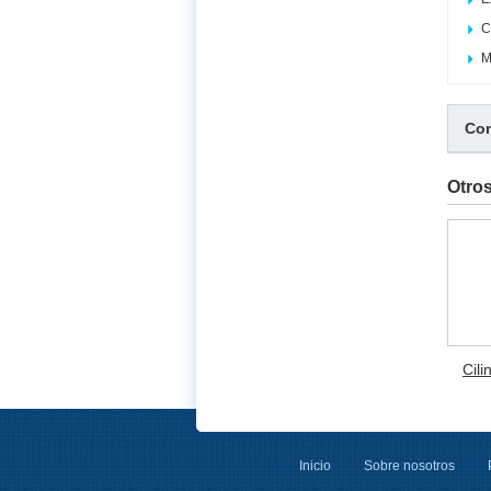
C
M
Com
Otro
Cili
Inicio
Sobre nosotros