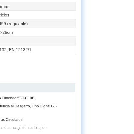
.5mm
iclos
99 (regulable)
7×26cm
132, EN 12132/1
po Elmendorf GT-C10B
encia al Desgarro, Tipo Digital GT-
ras Circulares
co de encogimiento de tejido