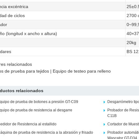
ncia excéntrica
25±0
dad de ciclos
2700 c
ador
0~99,9
o (longitud x ancho x altura)
40×3
20kg
dares
BS 12
es relacionados
s de prueba para tejidos | Equipo de testeo para relleno
ductos relacionados
quipo de prueba de botones a presión GT-C09
Desgarrómetro ti
quipo de prueba de resistencia al desgarre
Probador de Resist
C11B
edidor de Resistencia al estallido
Cortador de Muest
áquina de prueba de resistencia a la abrasión y frisado
Probador automáti
Wascator GT-D34