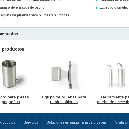
ámara de ensayos de ozono
Expectrofotómetro
áquina de pruebas para plumas y plumones
entarios
s productos
ndro para piezas
Equipo de pruebas para
Herramienta p
pequeñas
puntas afiladas
prueba de accesib
Productos
Servicios
Soluciones en maquinaria de pruebas
Visita vir