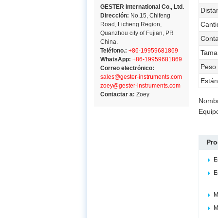
GESTER International Co., Ltd.
Dista
Dirección:
No.15, Chifeng
Canti
Road, Licheng Region,
Quanzhou city of Fujian, PR
Cont
China.
Teléfono.:
+86-19959681869
Tamañ
WhatsApp:
+86-19959681869
Peso
Correo electrónico:
sales@gester-instruments.com
Están
zoey@gester-instruments.com
Contactar a:
Zoey
Nombr
Equipo
Pro
E
E
M
M