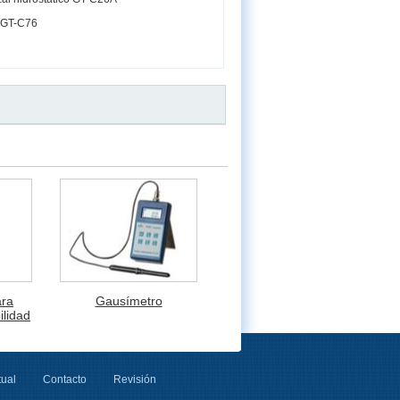
 GT-C76
ara
Gausímetro
ilidad
tual
Contacto
Revisión