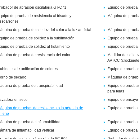
robador de abrasion oscilatoria GT-C71
Equipo de prueba d
quipo de prueba de resistencia al frisado y
Máquina de prueba 
esgarrones
áquina de prueba de solidez del color a la luz artificial
Máquina de prueba d
quipo de prueba de solidez a la sublimación
Equipo de prueba d
quipo de prueba de solidez al frotamiento
Equipo de prueba de
áquina de prueba de resistencia del color
Medidor de solidez 
AATCC (crockmete
abinetes de unificación de colores
Equipo de pruebas
orno de secado
Máquina de prueba
áquina de prueba de transpirabilidad
Equipo de pruebas
para telas
avadora en seco
Equipo de ensayo 
áquina de pruebas de resistencia a la pérdida de
Equipo de prueba 
elleno
áquina de prueba de inflamabilidad
Equipo de prueba d
ámara de inflamabilidad vertical
Equipo de prueba 
xtractor de aceite de fibra rápido GT-B05
Probador de cabez