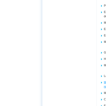
P
E
d
M
E
E
M
G
H
M
L
M
r
M
C
E