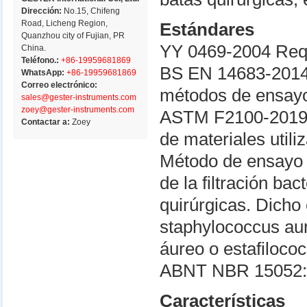
Dirección:
No.15, Chifeng
Road, Licheng Region,
Estándares
Quanzhou city of Fujian, PR
YY 0469-2004 Requi
China.
Teléfono.:
+86-19959681869
BS EN 14683-2014 
WhatsApp:
+86-19959681869
Correo electrónico:
métodos de ensay
sales@gester-instruments.com
zoey@gester-instruments.com
ASTM F2100-2019 E
Contactar a:
Zoey
de materiales utili
Método de ensayo 
de la filtración ba
quirúrgicas. Dicho
staphylococcus au
áureo o estafiloco
ABNT NBR 15052:
Características