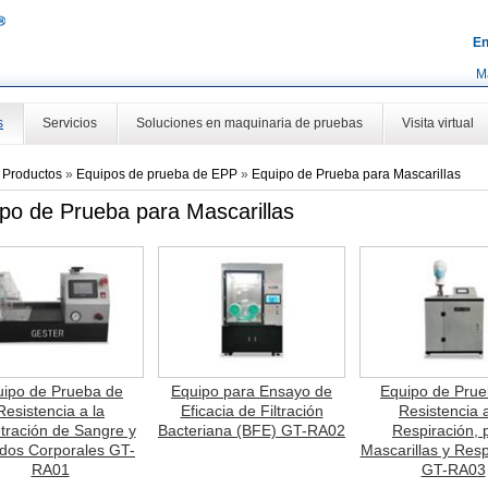
En
M
s
Servicios
Soluciones en maquinaria de pruebas
Visita virtual
»
Productos
»
Equipos de prueba de EPP
»
Equipo de Prueba para Mascarillas
po de Prueba para Mascarillas
uipo de Prueba de
Equipo para Ensayo de
Equipo de Prue
Resistencia a la
Eficacia de Filtración
Resistencia a
tración de Sangre y
Bacteriana (BFE) GT-RA02
Respiración, 
idos Corporales GT-
Mascarillas y Res
RA01
GT-RA03