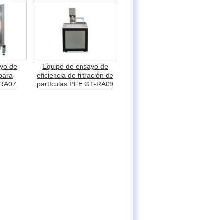
yo de
Equipo de ensayo de
para
eficiencia de filtración de
-RA07
partículas PFE GT-RA09