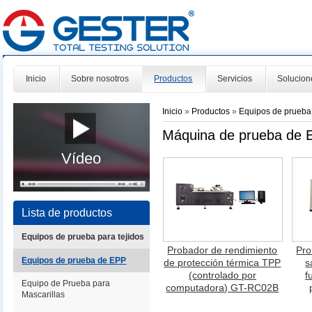
Inicio
Sobre nosotros
Productos
Servicios
Solucion
Inicio
»
Productos
»
Equipos de prueb
Máquina de prueba de 
Vídeo
Lista de productos
Equipos de prueba para tejidos
Probador de rendimiento
Pro
Equipos de prueba de EPP
de protección térmica TPP
s
(controlado por
f
Equipo de Prueba para
computadora) GT-RC02B
Mascarillas