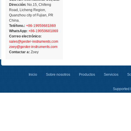
Dirección:
No.15, Chifeng
Road, Licheng Region,
Quanzhou city of Fujian, PR
China.
Teléfono.:
+86-19959681869
WhatsApp:
+86-19959681869
Correo electrónico:
sales@gester-instruments.com
zoey@gester-instruments.com
Contactar a:
Zoey
Inicio
Sobre nosotros
Productos
Servicios
So
Supported 