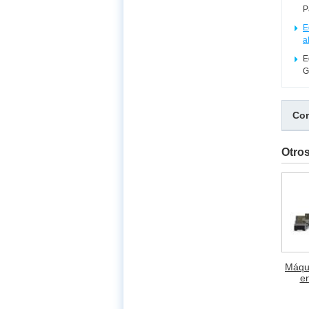
P
E
a
E
G
Com
Otro
Máqu
en