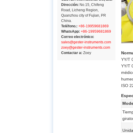
Dirección:
No.15, Chifeng
Road, Licheng Region,
Quanzhou city of Fujian, PR
China.
Teléfono.:
+86-19959681869
WhatsApp:
+86-19959681869
Correo electrónico:
sales@gester-instruments.com
zoey@gester-instruments.com
Norm
Contactar a:
Zoey
YY/T 
YY/T 
médico
humed
ISO 2
Espec
Mode
Tiemp
girato
Unida