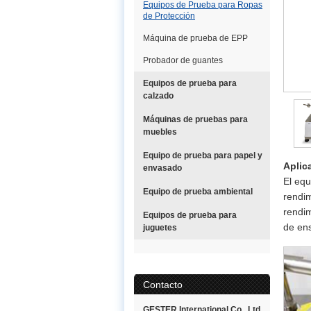
Equipos de Prueba para Ropas
de Protección
Máquina de prueba de EPP
Probador de guantes
Equipos de prueba para
calzado
Máquinas de pruebas para
muebles
Equipo de prueba para papel y
Aplic
envasado
El equ
Equipo de prueba ambiental
rendim
rendim
Equipos de prueba para
de ens
juguetes
Contacto
GESTER International Co., Ltd.