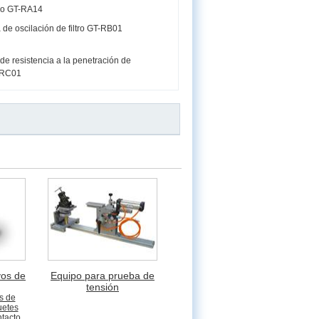
co GT-RA14
de oscilación de filtro GT-RB01
e resistencia a la penetración de
-RC01
yos de
Equipo para prueba de
tensión
s de
uetes
ntacto