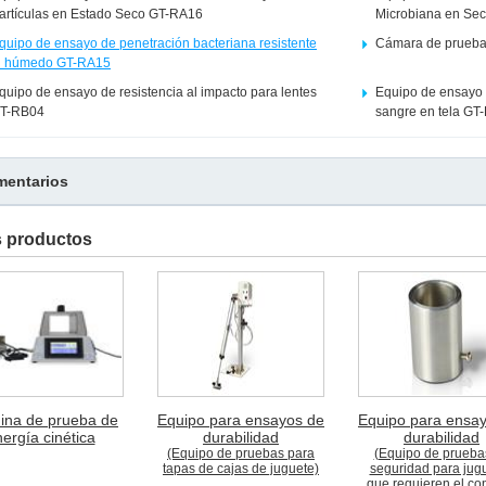
artículas en Estado Seco GT-RA16
Microbiana en Se
quipo de ensayo de penetración bacteriana resistente
Cámara de prueba 
l húmedo GT-RA15
quipo de ensayo de resistencia al impacto para lentes
Equipo de ensayo d
T-RB04
sangre en tela GT
entarios
s productos
ina de prueba de
Equipo para ensayos de
Equipo para ensa
ergía cinética
durabilidad
durabilidad
(Equipo de pruebas para
(Equipo de prueba
tapas de cajas de juguete)
seguridad para jug
que requieren el co