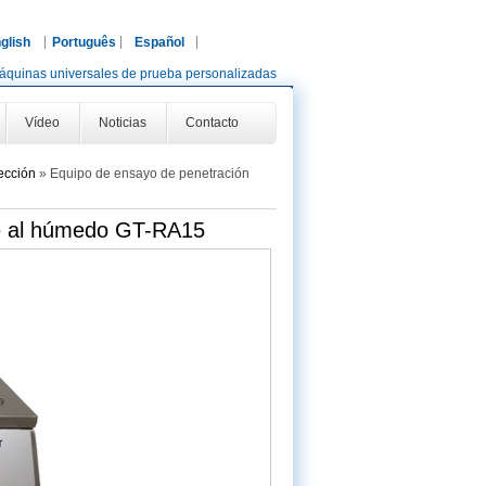
glish
Português
Español
áquinas universales de prueba personalizadas
Vídeo
Noticias
Contacto
ección
»
Equipo de ensayo de penetración
te al húmedo GT-RA15