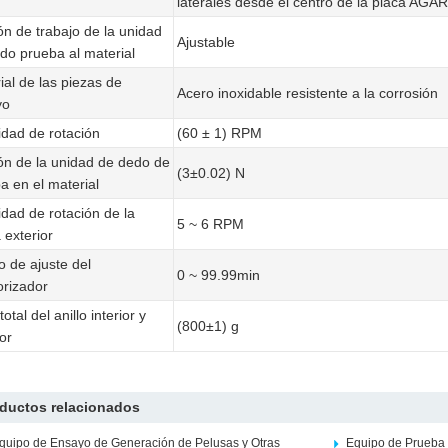
laterales desde el centro de la placa AGAR g
ón de trabajo de la unidad
Ajustable
do prueba al material
ial de las piezas de
Acero inoxidable resistente a la corrosión
yo
idad de rotación
(60 ± 1) RPM
ón de la unidad de dedo de
(3±0.02) N
a en el material
idad de rotación de la
5 ~ 6 RPM
 exterior
 de ajuste del
0 ~ 99.99min
rizador
otal del anillo interior y
(800±1) g
or
ductos relacionados
quipo de Ensayo de Generación de Pelusas y Otras
Equipo de Prueba 