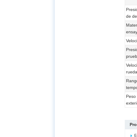
Presi
de de
Mater
ensa
Veloc
Presi
prueb
Veloc
rueda
Rango
tempo
Peso t
exteri
Pro
E