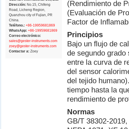
(Rendimiento de P
Dirección:
No.15, Chifeng
Road, Licheng Region,
(Evaluación de Prot
Quanzhou city of Fujian, PR
Factor de Inflamabi
China.
Teléfono.:
+86-19959681869
WhatsApp:
+86-19959681869
Principios
Correo electrónico:
sales@gester-instruments.com
Bajo un flujo de ca
zoey@gester-instruments.com
de segundo grado s
Contactar a:
Zoey
entre la curva de 
del sensor calorimé
del tejido humano).
tiempo hasta la q
rendimiento de pro
Normas
GB/T 38302-2019,