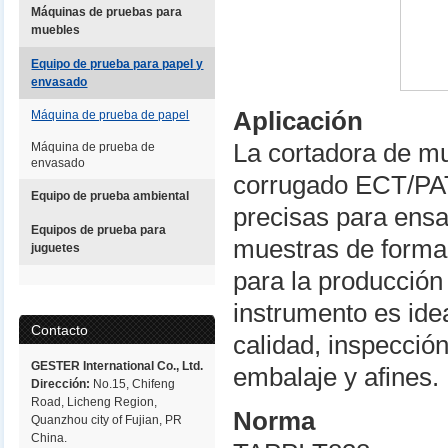
Máquinas de pruebas para
muebles
Equipo de prueba para papel y
envasado
Aplicación
Máquina de prueba de papel
La cortadora de m
Máquina de prueba de
envasado
corrugado ECT/PAT
Equipo de prueba ambiental
precisas para ensa
Equipos de prueba para
muestras de forma 
juguetes
para la producción
instrumento es ide
Contacto
calidad, inspección
GESTER International Co., Ltd.
embalaje y afines.
Dirección:
No.15, Chifeng
Road, Licheng Region,
Norma
Quanzhou city of Fujian, PR
China.