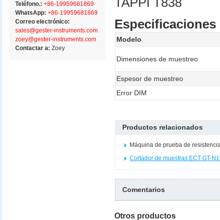
TAPPI T838
Teléfono.:
+86-19959681869
WhatsApp:
+86-19959681869
Especificaciones
Correo electrónico:
sales@gester-instruments.com
Modelo
zoey@gester-instruments.com
Contactar a:
Zoey
Dimensiones de muestreo
Espesor de muestreo
Error DIM
Productos relacionados
Máquina de prueba de resistenci
Cortador de muestras ECT GT-N
Comentarios
Otros productos