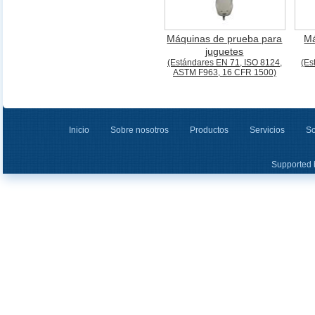
Máquinas de prueba para
Má
juguetes
(Estándares EN 71, ISO 8124,
(Es
ASTM F963, 16 CFR 1500)
Inicio
Sobre nosotros
Productos
Servicios
So
Supported 