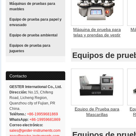
Máquinas de pruebas para
muebles
Equipo de prueba para papel y
envasado
Máquina de prueba para
Má
telas y prendas de vestir
Equipo de prueba ambiental
Equipos de prueba para
juguetes
Equipos de prue
Contacto
GESTER International Co., Ltd.
Dirección:
No.15, Chifeng
Road, Licheng Region,
Quanzhou city of Fujian, PR
China.
Equipo de Prueba para
Eq
Teléfono.:
+86-19959681869
Mascarillas
R
WhatsApp:
+86-19959681869
Correo electrónico:
sales@gester-instruments.com
Equipos de prue