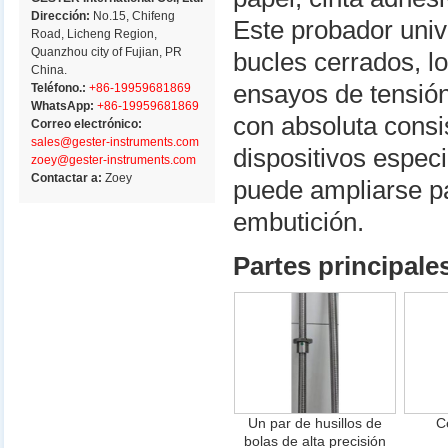
Dirección:
No.15, Chifeng
Este probador univ
Road, Licheng Region,
Quanzhou city of Fujian, PR
bucles cerrados, lo
China.
ensayos de tensión
Teléfono.:
+86-19959681869
WhatsApp:
+86-19959681869
con absoluta consi
Correo electrónico:
sales@gester-instruments.com
dispositivos espec
zoey@gester-instruments.com
Contactar a:
Zoey
puede ampliarse pa
embutición.
Partes principale
Un par de husillos de
C
bolas de alta precisión