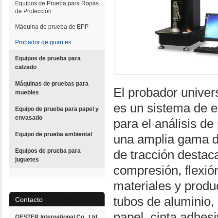
Equipos de Prueba para Ropas
de Protección
Máquina de prueba de EPP
Probador de guantes
Equipos de prueba para
calzado
Máquinas de pruebas para
El probador unive
muebles
es un sistema de 
Equipo de prueba para papel y
envasado
para el análisis d
Equipo de prueba ambiental
una amplia gama de
Equipos de prueba para
de tracción destaca
juguetes
compresión, flexió
materiales y produc
tubos de aluminio, 
Contacto
papel, cinta adhes
GESTER International Co., Ltd.