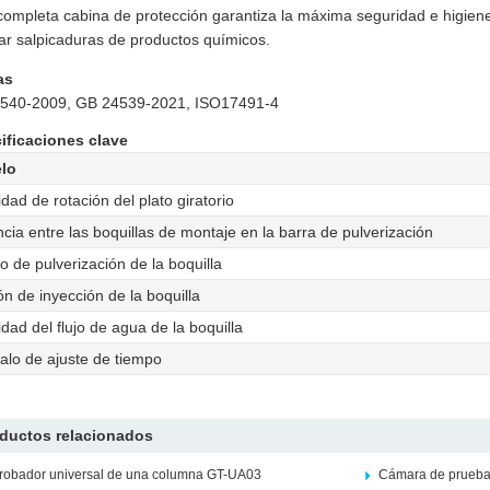
completa cabina de protección garantiza la máxima seguridad e higiene 
tar salpicaduras de productos químicos.
as
540-2009, GB 24539-2021, ISO17491-4
ificaciones clave
lo
idad de rotación del plato giratorio
ncia entre las boquillas de montaje en la barra de pulverización
o de pulverización de la boquilla
ón de inyección de la boquilla
idad del flujo de agua de la boquilla
valo de ajuste de tiempo
ductos relacionados
robador universal de una columna GT-UA03
Cámara de prueba