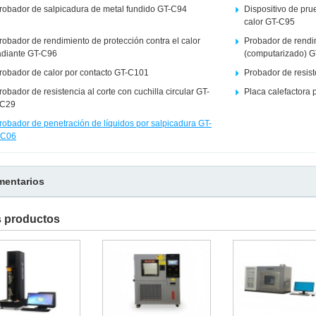
robador de salpicadura de metal fundido GT-C94
Dispositivo de pru
calor GT-C95
robador de rendimiento de protección contra el calor
Probador de rendi
adiante GT-C96
(computarizado) 
robador de calor por contacto GT-C101
Probador de resis
robador de resistencia al corte con cuchilla circular GT-
Placa calefactora 
C29
robador de penetración de líquidos por salpicadura GT-
C06
entarios
s productos