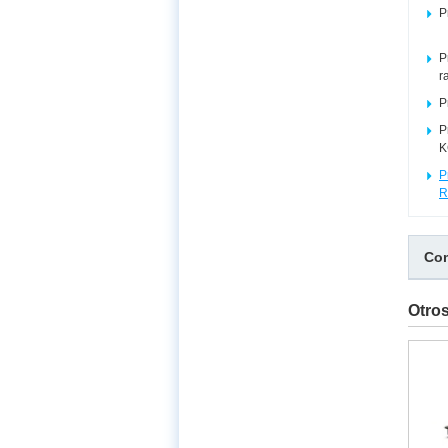
P
P
r
P
P
K
P
R
Com
Otro