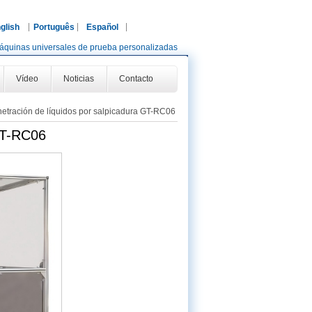
glish
Português
Español
áquinas universales de prueba personalizadas
Vídeo
Noticias
Contacto
etración de líquidos por salpicadura GT-RC06
 GT-RC06