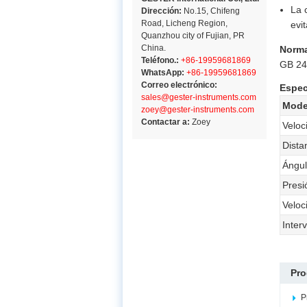
La 
Dirección:
No.15, Chifeng
Road, Licheng Region,
evi
Quanzhou city of Fujian, PR
China.
Norm
Teléfono.:
+86-19959681869
GB 24
WhatsApp:
+86-19959681869
Correo electrónico:
Espec
sales@gester-instruments.com
Mode
zoey@gester-instruments.com
Contactar a:
Zoey
Veloc
Dista
Ángul
Presi
Veloc
Inter
Pro
P