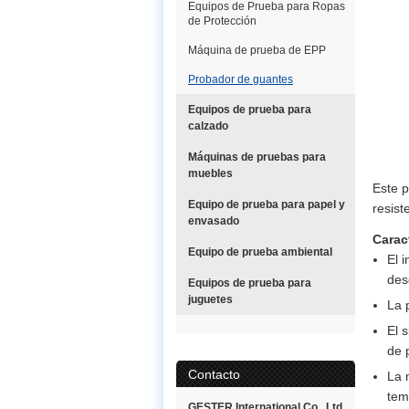
Equipos de Prueba para Ropas
de Protección
Máquina de prueba de EPP
Probador de guantes
Equipos de prueba para
calzado
Máquinas de pruebas para
muebles
Este p
Equipo de prueba para papel y
resist
envasado
Carac
Equipo de prueba ambiental
El 
des
Equipos de prueba para
juguetes
La 
El 
de 
Contacto
La 
tem
GESTER International Co., Ltd.