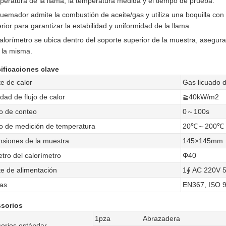
peratura de la llama, la temperatura medida y el tiempo de prueba.
quemador admite la combustión de aceite/gas y utiliza una boquilla con ori
erior para garantizar la estabilidad y uniformidad de la llama.
calorímetro se ubica dentro del soporte superior de la muestra, asegur
 la misma.
ificaciones clave
e de calor
Gas licuado 
dad de flujo de calor
≧40kW/m2
o de conteo
0～100s
 de medición de temperatura
20℃～200℃
siones de la muestra
145×145mm
tro del calorímetro
Φ40
e de alimentación
1∮ AC 220V 
as
EN367, ISO 
sorios
1pza
Abrazadera
orios estándar