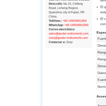
tem
Dirección:
No.15, Chifeng
El 
Road, Licheng Region,
ext
Quanzhou city of Fujian, PR
China.
El 
Teléfono.:
+86-19959681869
con
WhatsApp:
+86-19959681869
Correo electrónico:
Espec
sales@gester-instruments.com
zoey@gester-instruments.com
Fuent
Contactar a:
Zoey
Densi
Rang
Rango
Dimen
Diáme
Fuent
Norm
Acces
Acces