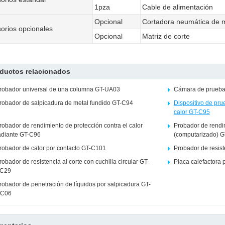
1pza
Cable de alimentación
Opcional
Cortadora neumática de 
orios opcionales
Opcional
Matriz de corte
ductos relacionados
robador universal de una columna GT-UA03
Cámara de prueba
robador de salpicadura de metal fundido GT-C94
Dispositivo de pru
calor GT-C95
robador de rendimiento de protección contra el calor
Probador de rendi
adiante GT-C96
(computarizado) 
robador de calor por contacto GT-C101
Probador de resis
robador de resistencia al corte con cuchilla circular GT-
Placa calefactora 
C29
robador de penetración de líquidos por salpicadura GT-
C06