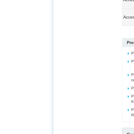
Acces
Pro
P
P
P
r
P
P
K
P
R