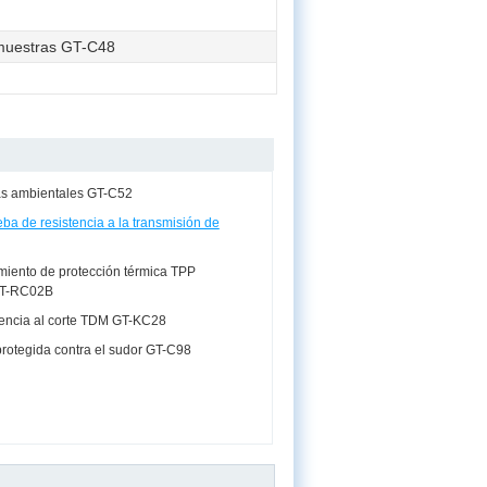
muestras GT-C48
s ambientales GT-C52
eba de resistencia a la transmisión de
miento de protección térmica TPP
GT-RC02B
tencia al corte TDM GT-KC28
protegida contra el sudor GT-C98