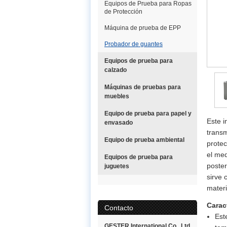
Equipos de Prueba para Ropas
de Protección
Máquina de prueba de EPP
Probador de guantes
Equipos de prueba para
calzado
Máquinas de pruebas para
muebles
Equipo de prueba para papel y
Este i
envasado
transm
Equipo de prueba ambiental
protec
el med
Equipos de prueba para
poster
juguetes
sirve 
materi
Carac
Contacto
Est
GESTER International Co., Ltd.