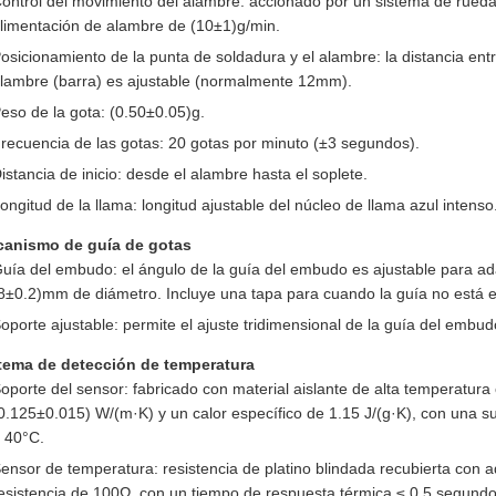
ontrol del movimiento del alambre: accionado por un sistema de rued
limentación de alambre de (10±1)g/min.
osicionamiento de la punta de soldadura y el alambre: la distancia entr
lambre (barra) es ajustable (normalmente 12mm).
eso de la gota: (0.50±0.05)g.
recuencia de las gotas: 20 gotas por minuto (±3 segundos).
istancia de inicio: desde el alambre hasta el soplete.
ongitud de la llama: longitud ajustable del núcleo de llama azul intenso
anismo de guía de gotas
uía del embudo: el ángulo de la guía del embudo es ajustable para ada
8±0.2)mm de diámetro. Incluye una tapa para cuando la guía no está 
oporte ajustable: permite el ajuste tridimensional de la guía del embud
tema de detección de temperatura
oporte del sensor: fabricado con material aislante de alta temperatur
0.125±0.015) W/(m·K) y un calor específico de 1.15 J/(g·K), con una 
 40°C.
ensor de temperatura: resistencia de platino blindada recubierta con 
esistencia de 100Ω, con un tiempo de respuesta térmica ≤ 0.5 segund