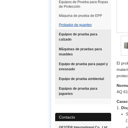
Equipos de Prueba para Ropas
de Protección
Máquina de prueba de EPP
Probador de guantes
Equipos de prueba para
calzado
Máquinas de pruebas para
muebles
El pr
Equipo de prueba para papel y
envasado
materi
protec
Equipo de prueba ambiental
Norma
Equipos de prueba para
AQ 61
juguetes
Carac
Dis
S
Contacto
(
GESTER International Co., Ltd.