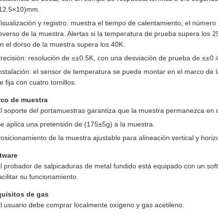
12.5×10)mm.
isualización y registro: muestra el tiempo de calentamiento, el número 
everso de la muestra. Alertas si la temperatura de prueba supera los
n el dorso de la muestra supera los 40K.
recisión: resolución de ≤±0.5K, con una desviación de prueba de ≤±0.
nstalación: el sensor de temperatura se puede montar en el marco de 
e fija con cuatro tornillos.
co de muestra
l soporte del portamuestras garantiza que la muestra permanezca en c
e aplica una pretensión de (175±5g) a la muestra.
osicionamiento de la muestra ajustable para alineación vertical y horizo
tware
l probador de salpicaduras de metal fundido está equipado con un soft
acilitar su funcionamiento.
uisitos de gas
l usuario debe comprar localmente oxígeno y gas acetileno.