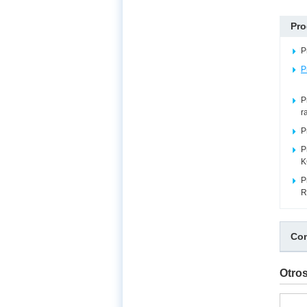
Pro
P
P
P
r
P
P
K
P
R
Com
Otro