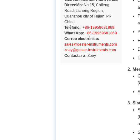
C
Dirección:
No.15, Chifeng
a
Road, Licheng Region,
P
Quanzhou city of Fujian, PR
China.
a
Teléfono.:
+86-19959681869
P
WhatsApp:
+86-19959681869
Correo electrónico:
F
sales@gester-instruments.com
D
zoey@gester-instruments.com
Contactar a:
Zoey
L
Mec
G
(
S
Sis
S
(
a
S
r