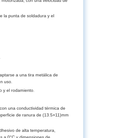
a motorizada, con una velocidad de
e la punta de soldadura y el
.
ptarse a una tira metálica de
en uso.
o y el rodamiento.
a con una conductividad térmica de
superficie de ranura de (13.5×11)mm
adhesivo de alta temperatura,
os a 0°C y dimensiones de