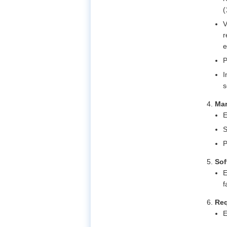
(
V
r
e
P
I
s
Mar
E
S
P
Sof
E
f
Req
E