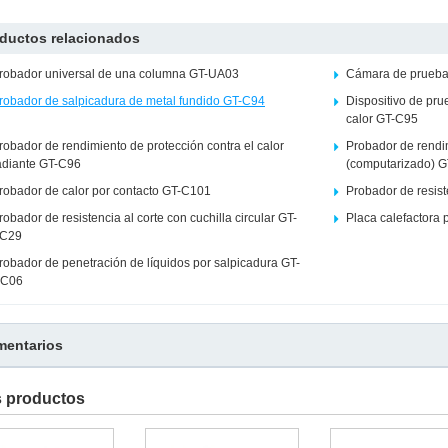
ductos relacionados
robador universal de una columna GT-UA03
Cámara de prueba
robador de salpicadura de metal fundido GT-C94
Dispositivo de pru
calor GT-C95
robador de rendimiento de protección contra el calor
Probador de rendi
adiante GT-C96
(computarizado) 
robador de calor por contacto GT-C101
Probador de resis
robador de resistencia al corte con cuchilla circular GT-
Placa calefactora 
C29
robador de penetración de líquidos por salpicadura GT-
C06
entarios
s productos