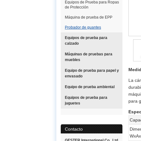
Equipos de Prueba para Ropas
de Protección
Máquina de prueba de EPP
Probador de guantes
Equipos de prueba para
calzado
Máquinas de pruebas para
muebles
Medid
Equipo de prueba para papel y
envasado
La cám
Equipo de prueba ambiental
durabi
máqui
Equipos de prueba para
para g
juguetes
Espec
Capa
Contacto
Dimen
WxAx
GESTER International Co., Ltd.