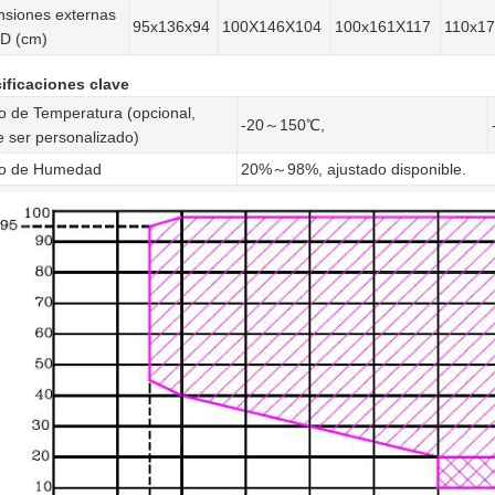
siones externas
95x136x94
100X146X104
100x161X117
110x1
D (cm)
ificaciones clave
 de Temperatura (opcional,
-20～150℃,
 ser personalizado)
o de Humedad
20%～98%, ajustado disponible.