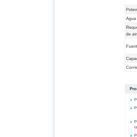
Poten
Agua 
Reque
de ai
Fuent
Capa
Corri
Pro
P
P
P
r
P