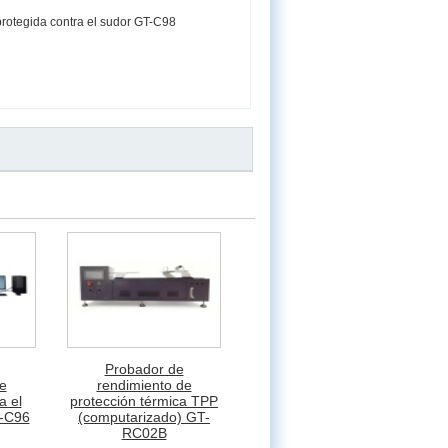
protegida contra el sudor GT-C98
Probador de
e
rendimiento de
a el
protección térmica TPP
T-C96
(computarizado) GT-
RC02B