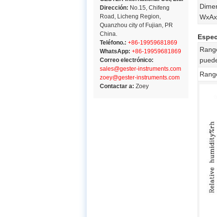
Dimen
Dirección:
No.15, Chifeng
Road, Licheng Region,
WxAx
Quanzhou city of Fujian, PR
China.
Espec
Teléfono.:
+86-19959681869
Rango
WhatsApp:
+86-19959681869
puede
Correo electrónico:
sales@gester-instruments.com
Rang
zoey@gester-instruments.com
Contactar a:
Zoey