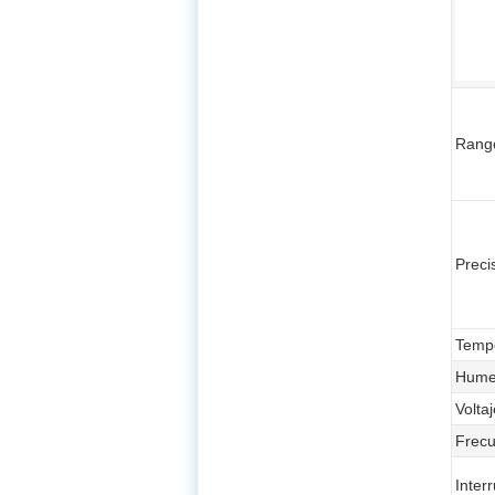
Rang
Preci
Tempe
Humed
Volta
Frecu
Inter