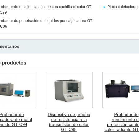
robador de resistencia al corte con cuchilla circular GT-
Placa calefactora 
C29
robador de penetración de líquidos por salpicadura GT-
C06
entarios
s productos
Probador de
Dispositivo de prueba
Probador de
icadura de metal
de resistencia a la
rendimiento d
undido GT-C94
transmisión de calor
protección contr
GT-C95
calor radiante G