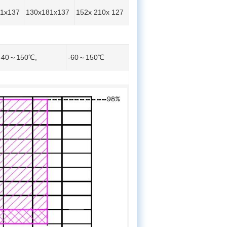
71x137
130x181x137
152x 210x 127
-40～150℃,
-60～150℃