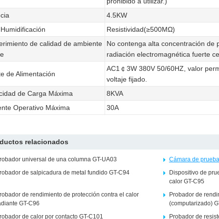
prohibido a utilizar.)
cia
4.5KW
Humidificación
Resistividad(≥500MΩ)
rimiento de calidad de ambiente
No contenga alta concentración de p
re
radiación electromagnética fuerte c
AC1￠3W 380V 50/60HZ, valor permit
e de Alimentación
voltaje fijado.
cidad de Carga Máxima
8KVA
ente Operativo Máxima
30A
ductos relacionados
robador universal de una columna GT-UA03
Cámara de prueba
robador de salpicadura de metal fundido GT-C94
Dispositivo de pru
calor GT-C95
robador de rendimiento de protección contra el calor
Probador de rendi
adiante GT-C96
(computarizado) 
robador de calor por contacto GT-C101
Probador de resis