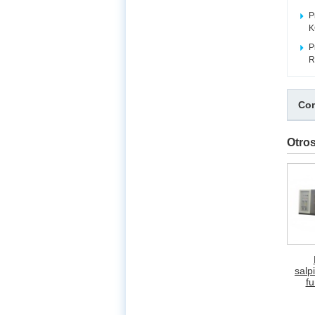
P
K
P
R
Com
Otro
salp
f