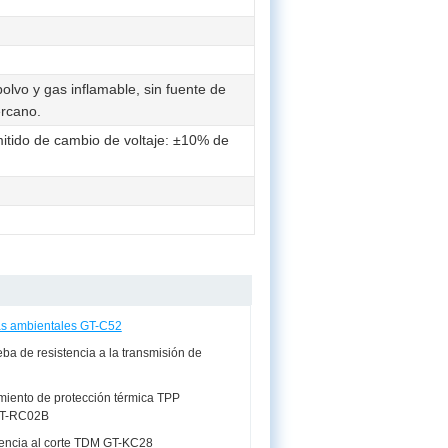
olvo y gas inflamable, sin fuente de
ercano.
ido de cambio de voltaje: ±10% de
s ambientales GT-C52
eba de resistencia a la transmisión de
miento de protección térmica TPP
GT-RC02B
tencia al corte TDM GT-KC28